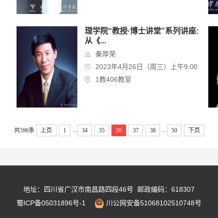
理学院“教授·博士讲堂”系列讲座:
从《...
秦厚荣
2023年4月26日（周三）上午9:00
1教406教室
...
...
共596条
上页
1
34
35
36
37
38
50
下页
地址：四川省广汉市南昌路四段46号 邮政编码：618307
蜀ICP备05031896号-1
川公网安备51068102510748号