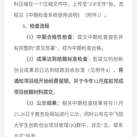
料压缩在一个压缩文件中，上传至“ZIP文件”处。流
程见《中期检查系统使用说明》（附件2）。
3、检查流程
（
1）中期合格性检查
：提交中期检查报告并
有完整的
“意见签署”，视为中期检查合格。
（
2）
成果达到结题标准检查
：若
提交的创新
创业成果若已达到
结题验收标准
（见附件
4），
将
通知项目组开始经费报销，并于今年
12月底前完成
项目结题材料提交
。
（
3）公示结果：
相关中期检查结果将在
11月
25-26日于
教务处网站进行
公示
，同时公布在
中飞院
大学生创新创业项目管理
QQ群中，详见“五、联系
方式”信息
。