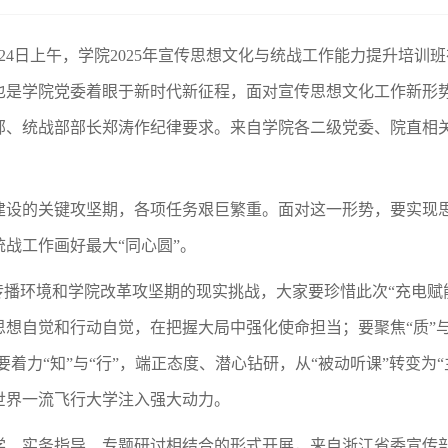
月24日上午，学院2025年宣传思想文化与统战工作能力提升培
也是学院党委着眼于新时代新征程，面对宣传思想文化工作新形
部、统战部部长郑涛作纪律要求。来自学院各二级党委、院直相
建设的关键攻坚期，各项任务艰巨繁重。面对这一形势，要实现
战工作画好最大“同心圆”。
传播环境和学院改革攻坚期的现实挑战，大家要珍惜此次“充电赋能
自觉和行动自觉，在把握大局中强化使命担当；要聚焦“质”与“效
着力“知”与“行”，端正态度、潜心钻研，从“被动听课”转变为“
世界一流飞行大学注入强大动力。
学、实务指导、专题研讨相结合的形式开展，来自浙江省委宣传