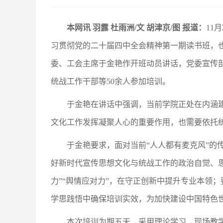
本网讯 羽露 杜雨洲/文 胡津京/图 报道：
11
习贯彻党的二十届四中全会精神第一期读书班，
委、工会主席于金艳作开班动员讲话，党委宣传
统战工作干部等50余人参加培训。
于金艳在讲话中强调，当前学院正处在内涵
文化工作发挥凝聚人心的重要作用，也需要依托统
于金艳要求，面对当前“人人都有麦克风”的
好新时代宣传思想文化与统战工作的政治自觉、思想
力”“舆情应对力”，在守正创新中提升专业本领；要
学思践悟中确保培训实效，为加快建设中国特色
本次培训为期五天，采用理论学习、现场教