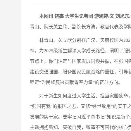
本网讯 饶鑫 大学生记者团 游琬婷/文 刘旭东
青山、院长关立欣、副院长方涛，教官代表及学院
林青山、关立欣分别在广汉、天府校区为20
神，为2025级新生解读大学成长路径，阐明了
节点上，你们注定与国家发展同频共振，在强国
建设交通强国、服务国家民航战略的重任，引导
锚定“为民族复兴贡献青春力量”的奋斗方向。
对于新生如何度过大学生活、担当家国使命
“强国有我”的报国之志，又修“经世致用”的实
发展的实干家。要牢记习近平总书记“知识是每个
主动拥抱新知、突破自我，锻造不可替代的核心竞