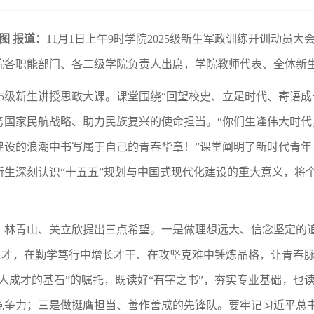
/图 报道：
11月1日上午9时学院2025级新生军政训练开训动
各职能部门、各二级学院负责人出席，学院教师代表、全体新生辅
25级新生讲授思政大课。课堂围绕“回望校史、立足时代、寄语
服务国家民航战略、助力民族复兴的使命担当。“你们生逢伟大时
建设的浪潮中书写属于自己的青春华章！”课堂阐明了新时代青年
新生深刻认识“十五五”规划与中国式现代化建设的重大意义，将
，林青山、关立欣提出三点希望。一是做理想远大、信念坚定的
干之才，在勤学笃行中增长才干、在攻坚克难中锤炼品格，让青春
人成才的基石”的嘱托，既读好“有字之书”，夯实专业基础，也
争力；三是做挺膺担当、善作善成的先锋队。要牢记习近平总书