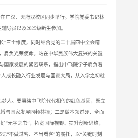
员大会在广汉、天府双校区同步举行。学院党委书记林
导员以及2025级新生参加。
成长”三个维度，同时结合党的二十届四中全会精
代，肩负光荣使命。站在中华民族伟大复兴的关键
与国家发展的紧密联系，指出中飞院学子肩负着
个人成长融入行业发展与国家大局，从入学之初就
追梦人。要赓续中飞院代代相传的红色基因，既立
脉搏与国家发展同频共振；二是做本领过硬、全面
读好“无字之书”，拓宽国际视野、提升创新思维，
记“不做过客、不当看客”的嘱托，以“关键时刻