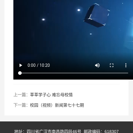
上一篇：
莘莘学子心 难忘母校情
下一篇：
校园（视频）新闻第七十七期
地址：四川省广汉市南昌路四段46号 邮政编码：618307