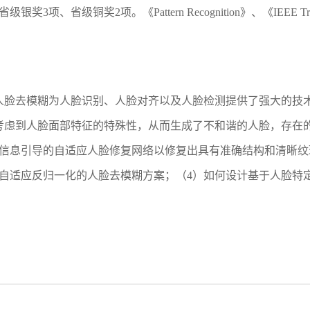
2项。《Pattern Recognition》、《IEEE Transactions on
人脸去模糊为人脸识别、人脸对齐以及人脸检测提供了强大的技
考虑到人脸面部特征的特殊性，从而生成了不和谐的人脸，存在
构信息引导的自适应人脸修复网络以修复出具有准确结构和清晰纹
和自适应反归一化的人脸去模糊方案；（4）如何设计基于人脸特