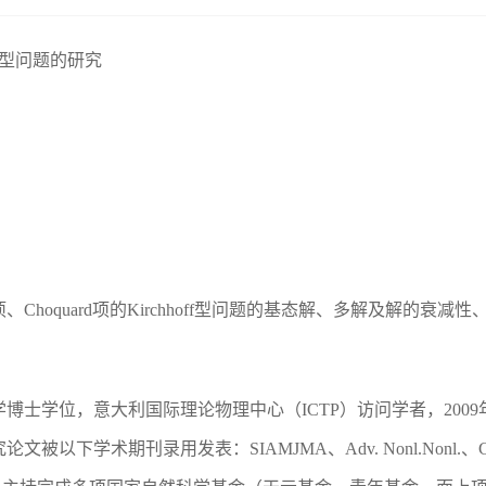
ff型问题的研究
hoquard项的Kirchhoff型问题的基态解、多解及解的衰减
学博士学位，意大利国际理论物理中心（ICTP）访问学者，20
术期刊录用发表：SIAMJMA、Adv. Nonl.Nonl.、CPAA、