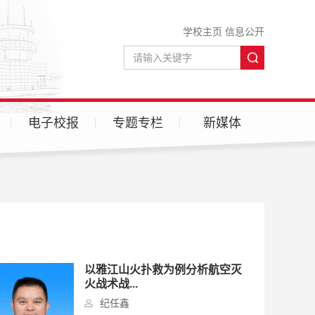
学校主页
信息公开
电子校报
专题专栏
新媒体
微信
微博
以雅江山火扑救为例分析航空灭
火战术战...
纪任鑫