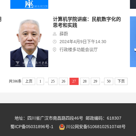
用
计算机学院讲座：民航数字化的
思考和实践
薛蔚
2024年4月9日下午14:30
行政楼多功能会议厅
...
...
共596条
上页
1
25
26
27
28
29
50
下页
地址：四川省广汉市南昌路四段46号 邮政编码：618307
蜀ICP备05031896号-1
川公网安备51068102510748号