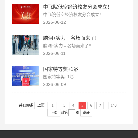
中飞院低空经济校友分会成立！
中飞院低空经济校友分会成立！
2026-06-12
脑洞+实力→名场面来了‼️
脑洞+实力→名场面来了‼️
2026-06-11
国家特等奖+1🥇
国家特等奖+1🥇
2026-06-09
...
...
共1399条
上页
1
3
4
5
6
7
140
下页
到第
页
跳转