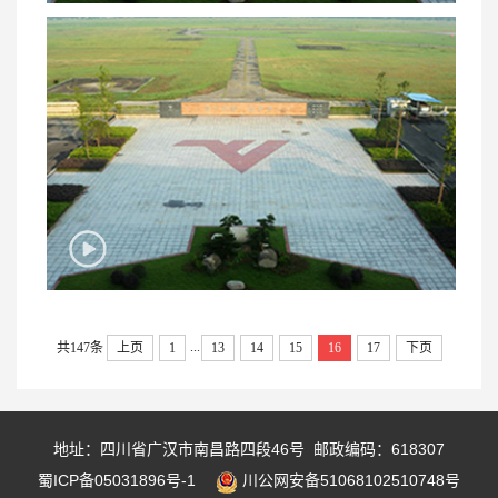
...
共147条
上页
1
13
14
15
16
17
下页
地址：四川省广汉市南昌路四段46号 邮政编码：618307
蜀ICP备05031896号-1
川公网安备51068102510748号