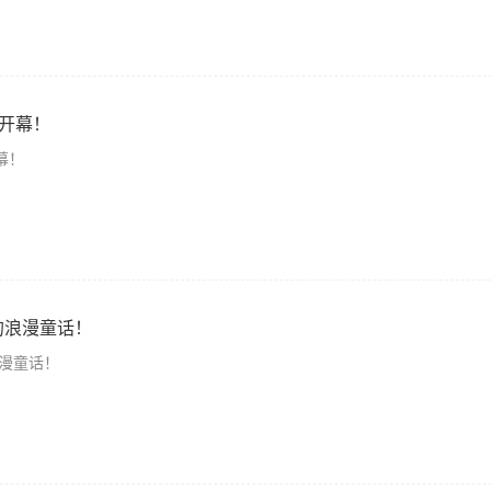
”开幕！
幕！
的浪漫童话！
漫童话！