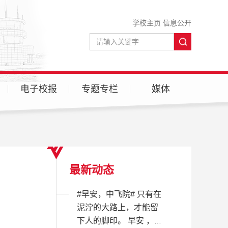
学校主页
信息公开
电子校报
专题专栏
媒体
微信
微博
抖音
b站
最新动态
#早安，中飞院# 只有在
泥泞的大路上，才能留
下人的脚印。 早安 ，这