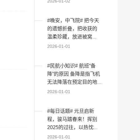
2026-01-02
#晚安，中飞院# 把今天
的遗憾折叠，把收获的
温柔珍藏，放进被窝
里，和睡意一起沉淀...
2026-01-01
#民航小知识# 航班“备
降”的原因 备降是指飞机
无法降落在预定目的地
机场，需改降...
2026-01-01
#每日话题# 元旦启新
程，骏马踏春来！挥别
2025的过往，以热忱为
缰，逐梦向前，每一...
2026-01-01