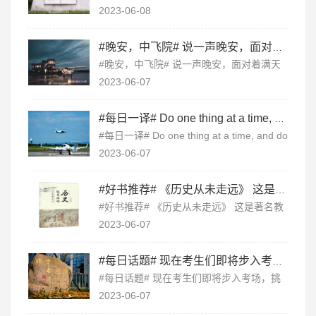
知，乃在能行。 早安，这里是中飞院。 ​​​
2023-06-08
#晚安，中飞院# 说一声晚安，面对着满天的星空，道一声谢谢，谢幕今天的奋斗。 晚...
#晚安，中飞院# 说一声晚安，面对着满天
的星空，道一声谢谢，谢幕今天的奋斗。
2023-06-07
晚安，这里是中飞院。 ​​​
#每日一译# Do one thing at a time, and do well. 一次只做一件事，做到最好！ ...
#每日一译# Do one thing at a time, and do
well. 一次只做一件事，做到最好！ ​​​
2023-06-07
#好书推荐# 《历史从未走远》 这是著名教授王立群在“读史”过程中获得的心得体会...
#好书推荐# 《历史从未走远》 这是著名教
授王立群在“读史”过程中获得的心得体会，
2023-06-07
从若干个著名历史人物的小故事出发，从道
德品性，情感百态，人生际遇，治国理政，
#每日话题# 现在考生们即将步入考场，挑战自己，挑战人生。 祝愿所有的学子们：金...
历史阐释等多角度解读历史，通过读这本书
了解...
#每日话题# 现在考生们即将步入考场，挑
战自己，挑战人生。 祝愿所有的学子们：
2023-06-07
金榜题名！相信自己，你们是最棒的！ ​​​