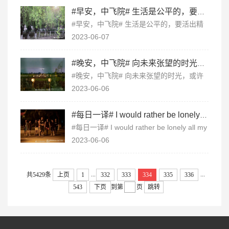
#早安，中飞院# 生活是公平的，要活出精彩，需要一颗奋进的心，以動为本，以韧为...
#早安，中飞院# 生活是公平的，要活出精
彩，需要一颗奋进的心，以動为本，以韧为
2023-06-07
基，尽自己的全力，以求最好的结果。 早
安，这里是中飞院。 ​​​
#晚安，中飞院# 向未来张望的时光，或许孤独而漫长，希望努力过后都是晴朗。晚安，...
#晚安，中飞院# 向未来张望的时光，或许
孤独而漫长，希望努力过后都是晴朗。晚
2023-06-06
安，这里是中飞院。 ​​​
#每日一译# I would rather be lonely all my life than drift with the tide. 宁...
#每日一译# I would rather be lonely all my
life than drift with the tide. 宁愿一生孤独 不
2023-06-06
愿随波逐流。 ​​​
...
...
共5429条
上页
1
332
333
334
335
336
543
下页
到第
页
跳转